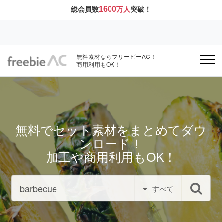
1600
総会員数
万人
突破！
無料素材ならフリービーAC！
商用利用もOK！
無料でセット素材をまとめてダウ
ンロード！
加工や商用利用もOK！
すべて