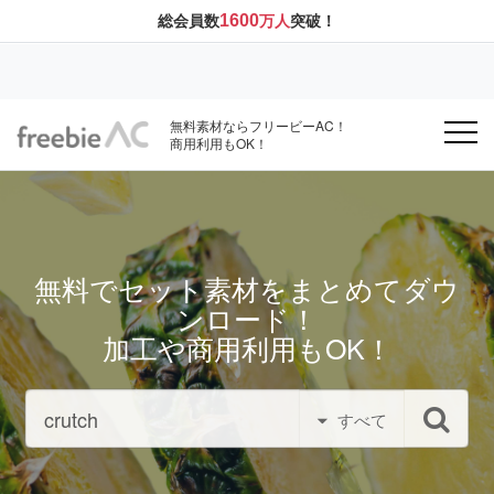
1600
総会員数
万人
突破！
無料素材ならフリービーAC！
商用利用もOK！
無料でセット素材をまとめてダウ
ンロード！
加工や商用利用もOK！
すべて