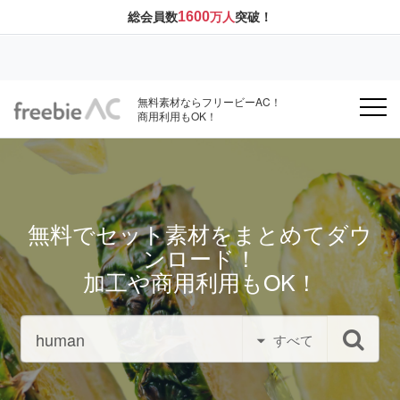
1600
総会員数
万人
突破！
無料素材ならフリービーAC！
商用利用もOK！
無料でセット素材をまとめてダウ
ンロード！
加工や商用利用もOK！
すべて