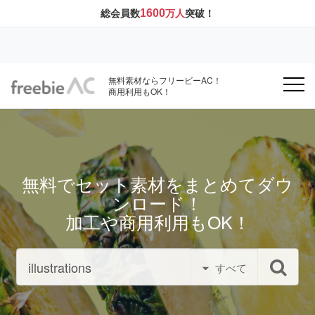
1600
総会員数
万人
突破！
無料素材ならフリービーAC！
商用利用もOK！
無料でセット素材をまとめてダウ
ンロード！
加工や商用利用もOK！
すべて