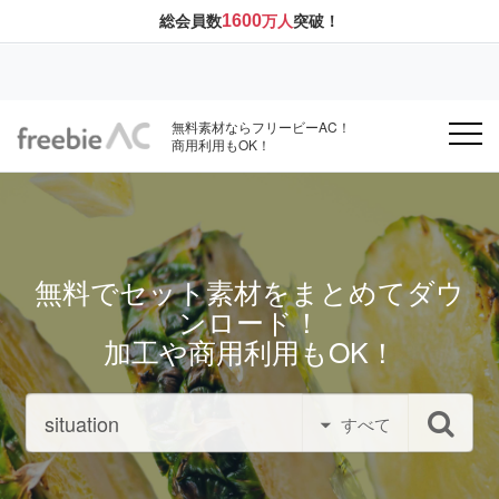
1600
総会員数
万人
突破！
無料素材ならフリービーAC！
商用利用もOK！
無料でセット素材をまとめてダウ
ンロード！
加工や商用利用もOK！
すべて