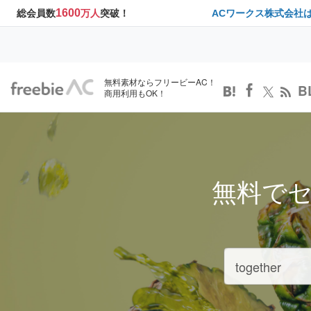
1600
総会員数
万人
突破！
ACワークス株式会社
無料素材ならフリービーAC！
B
商用利用もOK！
無料で