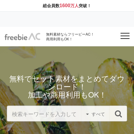
1600
総会員数
万人
突破！
無料素材ならフリービーAC！
商用利用もOK！
無料でセット素材をまとめてダウ
ンロード！
加工や商用利用もOK！
すべて