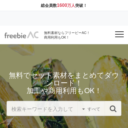
1600
総会員数
万人
突破！
無料素材ならフリービーAC！
商用利用もOK！
無料でセット素材をまとめてダウ
ンロード！
加工や商用利用もOK！
すべて