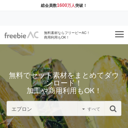
1600
総会員数
万人
突破！
無料素材ならフリービーAC！
商用利用もOK！
無料でセット素材をまとめてダウ
ンロード！
加工や商用利用もOK！
すべて