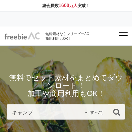
1600
総会員数
万人
突破！
無料素材ならフリービーAC！
商用利用もOK！
無料でセット素材をまとめてダウ
ンロード！
加工や商用利用もOK！
すべて