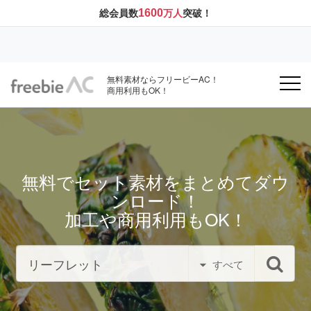
1600
総会員数
万人
突破！
無料素材ならフリービーAC！
商用利用もOK！
無料でセット素材をまとめてダウ
ンロード！
加工や商用利用もOK！
すべて