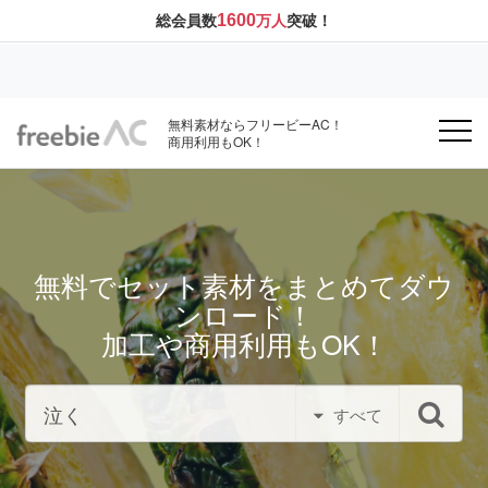
1600
総会員数
万人
突破！
無料素材ならフリービーAC！
商用利用もOK！
無料でセット素材をまとめてダウ
ンロード！
加工や商用利用もOK！
すべて