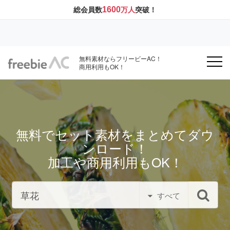
1600
総会員数
万人
突破！
無料素材ならフリービーAC！
商用利用もOK！
無料でセット素材をまとめてダウ
ンロード！
加工や商用利用もOK！
すべて