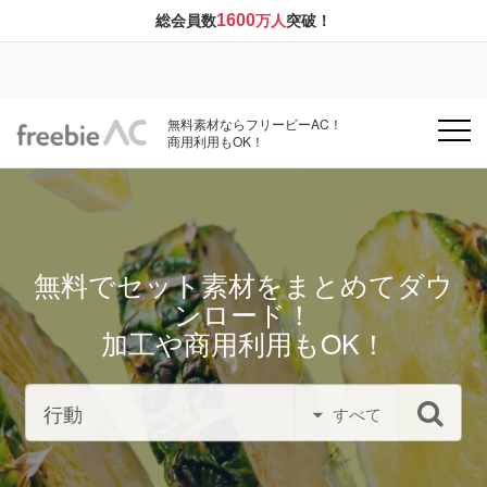
1600
総会員数
万人
突破！
無料素材ならフリービーAC！
商用利用もOK！
無料でセット素材をまとめてダウ
ンロード！
加工や商用利用もOK！
すべて