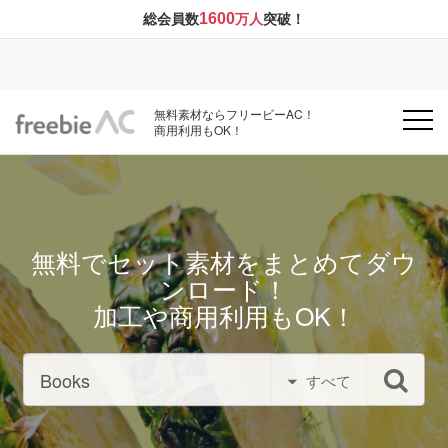
1600
総会員数
万人
突破！
無料素材ならフリービーAC！
商用利用もOK！
無料でセット素材をまとめてダウ
ンロード！
加工や商用利用もOK！
すべて