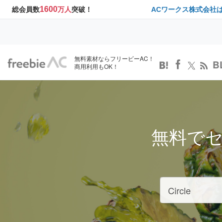
1600
総会員数
万人
突破！
ACワークス株式会社
無料素材ならフリービーAC！
B
商用利用もOK！
無料で