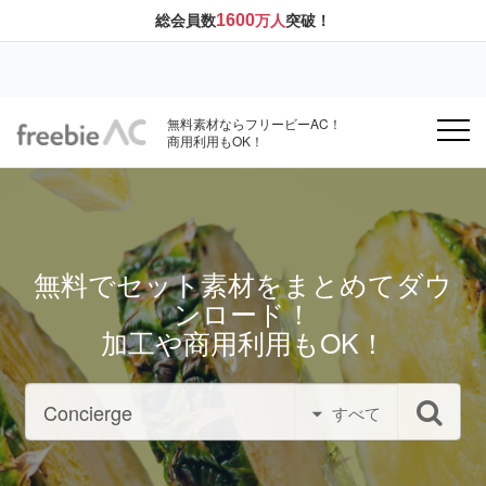
1600
総会員数
万人
突破！
無料素材ならフリービーAC！
商用利用もOK！
無料でセット素材をまとめてダウ
ンロード！
加工や商用利用もOK！
すべて