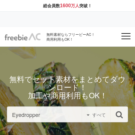
1600
総会員数
万人
突破！
無料素材ならフリービーAC！
商用利用もOK！
無料でセット素材をまとめてダウ
ンロード！
加工や商用利用もOK！
すべて