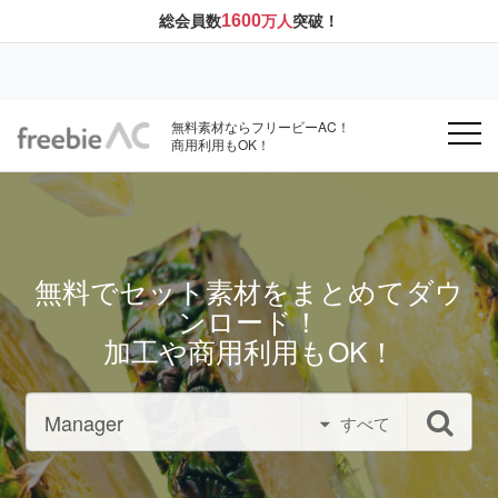
1600
総会員数
万人
突破！
無料素材ならフリービーAC！
商用利用もOK！
無料でセット素材をまとめてダウ
ンロード！
加工や商用利用もOK！
すべて