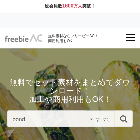
1600
総会員数
万人
突破！
無料素材ならフリービーAC！
商用利用もOK！
無料でセット素材をまとめてダウ
ンロード！
加工や商用利用もOK！
すべて