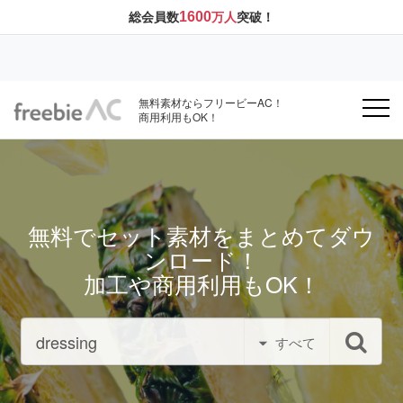
1600
総会員数
万人
突破！
無料素材ならフリービーAC！
商用利用もOK！
無料でセット素材をまとめてダウ
ンロード！
加工や商用利用もOK！
すべて