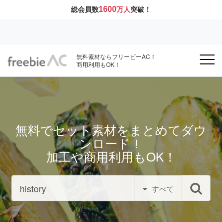
1600
総会員数
万人
突破！
無料素材ならフリービーAC！
商用利用もOK！
無料でセット素材をまとめてダウ
ンロード！
加工や商用利用もOK！
すべて