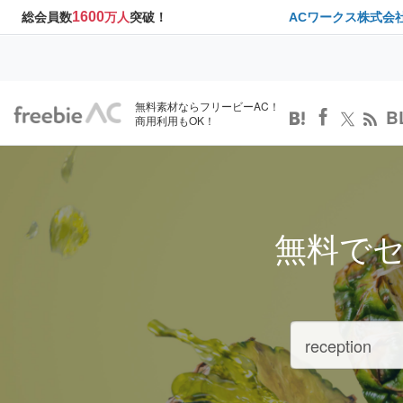
1600
総会員数
万人
突破！
ACワークス株式会
無料素材ならフリービーAC！
B
商用利用もOK！
無料で