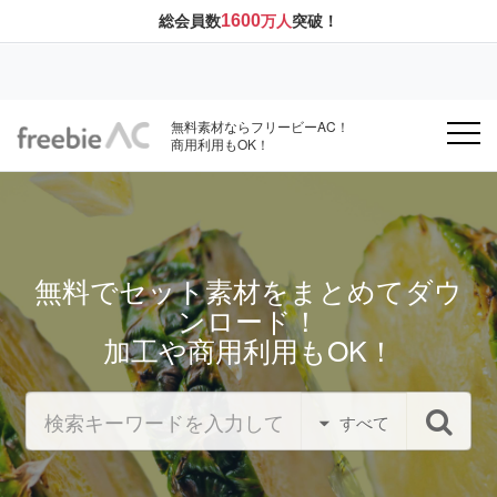
1600
総会員数
万人
突破！
無料素材ならフリービーAC！
商用利用もOK！
無料でセット素材をまとめてダウ
ンロード！
加工や商用利用もOK！
すべて