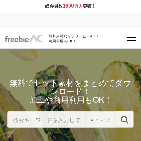
1600
総会員数
万人
突破！
無料素材ならフリービーAC！
商用利用もOK！
無料でセット素材をまとめてダウ
ンロード！
加工や商用利用もOK！
すべて