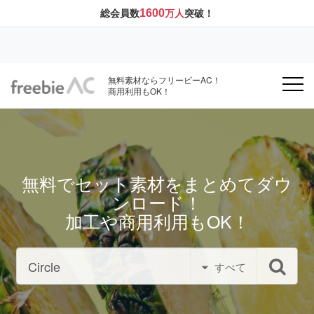
1600
総会員数
万人
突破！
無料素材ならフリービーAC！
商用利用もOK！
無料でセット素材をまとめてダウ
ンロード！
加工や商用利用もOK！
すべて