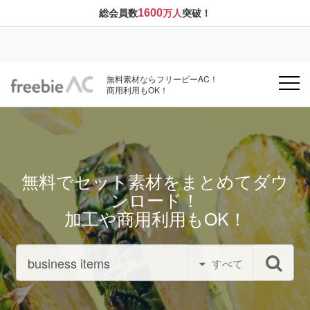
1600
総会員数
万人
突破！
無料素材ならフリービーAC！
商用利用もOK！
無料でセット素材をまとめてダウ
ンロード！
加工や商用利用もOK！
すべて