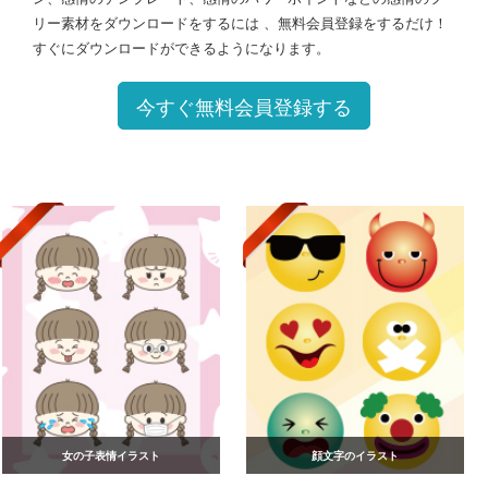
リー素材をダウンロードをするには 、無料会員登録をするだけ！
すぐにダウンロードができるようになります。
今すぐ無料会員登録する
女の子表情イラスト
顔文字のイラスト