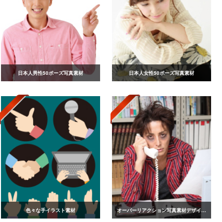
日本人男性50ポーズ写真素材
日本人女性50ポーズ写真素材
色々な手イラスト素材
オーバーリアクション写真素材デザイナー編