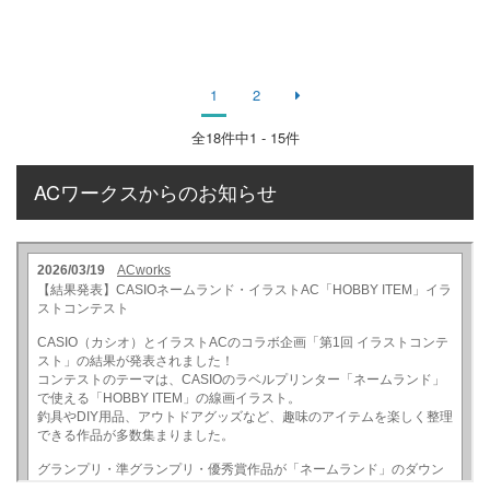
1
2
全
18
件中1 - 15件
ACワークスからのお知らせ