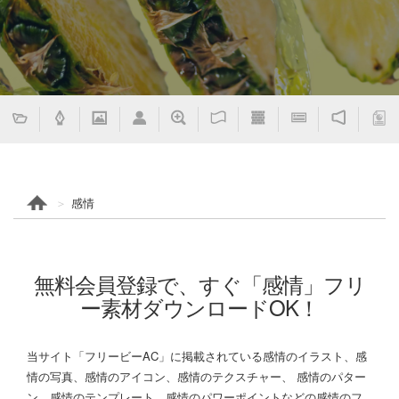
感情
無料会員登録で、すぐ「感情」フリ
ー素材ダウンロードOK！
当サイト「フリービーAC」に掲載されている感情のイラスト、感
情の写真、感情のアイコン、感情のテクスチャー、 感情のパター
ン、感情のテンプレート、感情のパワーポイントなどの感情のフ